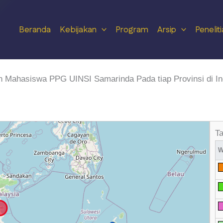
Beranda
Kebijakan
Program
Arsip
Penelit
n Mahasiswa PPG UINSI Samarinda Pada tiap Provinsi di In
Ta
W