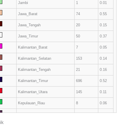
Jambi
1
0.01
Jawa_Barat
74
0.55
Jawa_Tengah
20
0.15
Jawa_Timur
50
0.37
Kalimantan_Barat
7
0.05
Kalimantan_Selatan
153
0.14
Kalimantan_Tengah
21
0.16
Kalimantan_Timur
696
0.52
Kalimantan_Utara
145
0.11
Kepulauan_Riau
8
0.06
Lampung
1
0.01
ik
Maluku
6
0.04