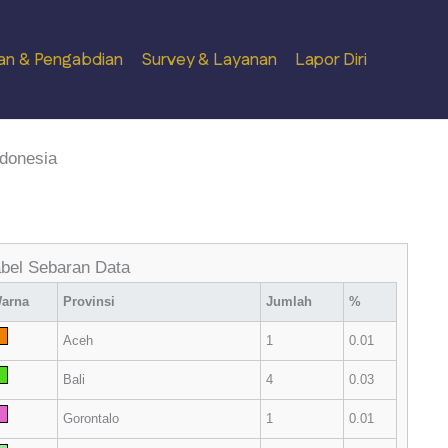
ian & Pengabdian
Survey & Layanan
Lapor Diri
donesia
bel Sebaran Data
arna
Provinsi
Jumlah
%
Aceh
1
0.01
Bali
4
0.03
Gorontalo
1
0.01